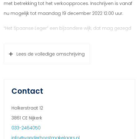
met betrekking tot het verkoopproces. Inschrijven is vanaf
nu mogelijk tot maandag 19 december 2022 12.00 uur.
“Het Spaanse Leger” een bijzondere wijk, dat mag gezegd
worden. Het Spaanse Leger wordt een woonwijk voor de
toekomst, waarbij de thema’s kind- en gezinsvriendelijk en
Lees de volledige omschrijving
duurzaam erg belangrijk zijn. Opvallend is het vele groen,
waar kinderen heerlijk en veilig kunnen spelen. Het project
biedt diverse woonmilieus en een hoge mate van sociale
cohesie. Houdt u van rust en ruimte, dan is deze wijk uw
Contact
ideale woonwijk.
Holkerstraat 12
De volgende woningtypes worden aangeboden:
3861 CE Nijkerk
2x Middenwoning koopsom € 395.000,– v.o.n.
033-2464050
4x Hoekwoningen koopsom vanaf € 500.000,– v.o.n.
info@vanderhorstmakelaars.nl