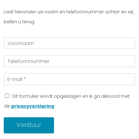
Laat hieronder uw naam en telefoonnummer achter en wij
bellen u terug.
V
o
o
T
r
e
n
l
a
E
e
a
-
f
m
m
o
a
o
Dit formulier wordt opgeslagen en ik ga akkoord met
i
n
de
privacyverklaring
l
n
*
u
m
Verstuur
m
e
r