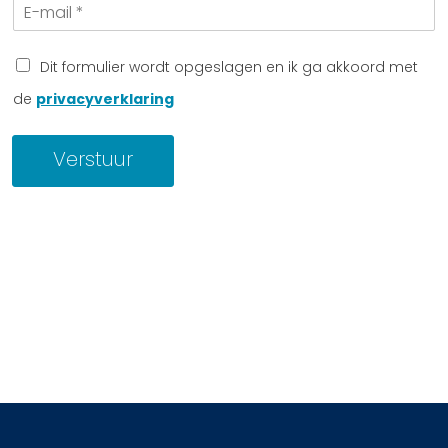
E
e
a
-
f
m
m
o
a
o
Dit formulier wordt opgeslagen en ik ga akkoord met
i
n
de
privacyverklaring
l
n
*
u
m
Verstuur
m
e
r
*
*