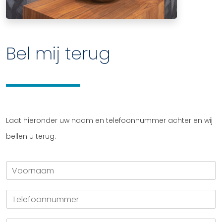
Bel mij terug
Laat hieronder uw naam en telefoonnummer achter en wij
bellen u terug.
V
o
o
T
r
e
n
l
a