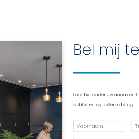
Bel mij t
Laat hieronder uw naam en 
achter en wij bellen u terug.
V
T
o
e
o
l