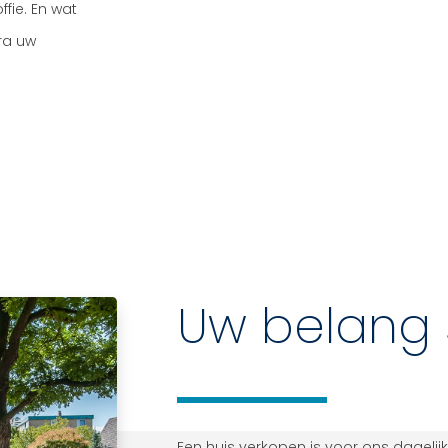
fie. En wat
dra uw
Uw belang 
Een huis verkopen is voor ons dagelijk