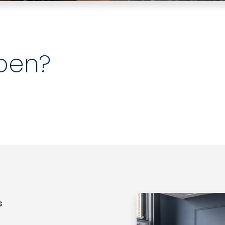
pen?
s