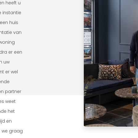
en heeft u
 instantie
een huis
ntatie van
 woning
dra er een
an uw
nt er wel
ende
en partner
es weet
nde het
ijd en
n we graag