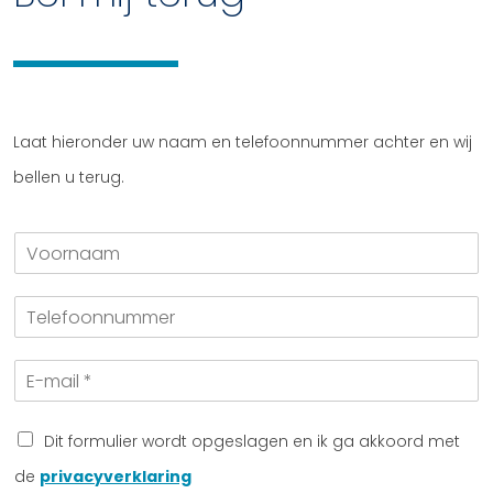
Laat hieronder uw naam en telefoonnummer achter en wij
bellen u terug.
V
o
o
T
r
e
n
l
a
E
e
a
-
f
m
m
o
a
o
Dit formulier wordt opgeslagen en ik ga akkoord met
i
n
de
privacyverklaring
l
n