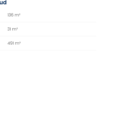
oud
136 m²
31 m²
491 m³
A+++