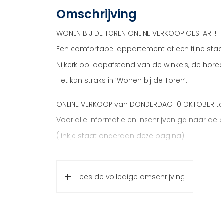
Omschrijving
WONEN BIJ DE TOREN ONLINE VERKOOP GESTART!
Een comfortabel appartement of een fijne sta
Nijkerk op loopafstand van de winkels, de hor
Het kan straks in ‘Wonen bij de Toren’.
ONLINE VERKOOP van DONDERDAG 10 OKTOBER to
Voor alle informatie en inschrijven ga naar de
(linkje staat onderaan deze pagina)
INLOOPMIDDAG: dinsdag 15 oktober 14:00 uur – 
Nijkerk). Het verkoopteam staat klaar om je t
Lees de volledige omschrijving
De complete verkoopinformatie staat op de pr
de pagina).