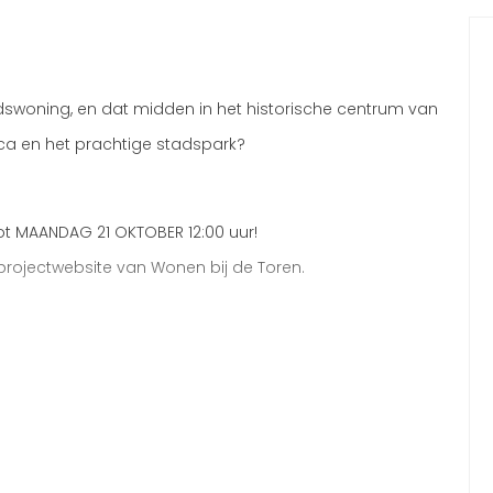
dswoning, en dat midden in het historische centrum van
eca en het prachtige stadspark?
t MAANDAG 21 OKTOBER 12:00 uur!
 projectwebsite van Wonen bij de Toren.
16:30 uur bij congrescentrum De Schakel (Oranjelaan 10,
e informeren en eventuele vragen te beantwoorden.
ojectwebsite van Wonen bij de Toren (linkje onderaan