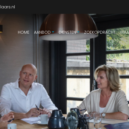
aars.nl
HOME
AANBOD
DIENSTEN
ZOEKOPDRACHT
WAA