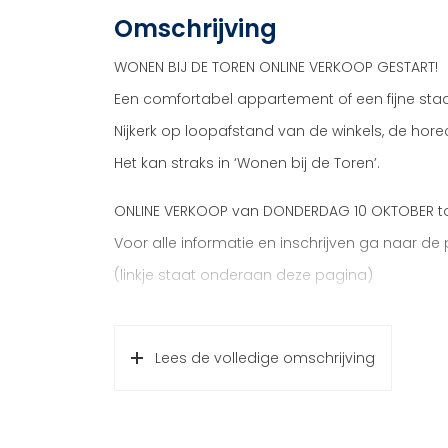
Omschrijving
WONEN BIJ DE TOREN ONLINE VERKOOP GESTART!
Een comfortabel appartement of een fijne sta
Nijkerk op loopafstand van de winkels, de hor
Het kan straks in ‘Wonen bij de Toren’.
ONLINE VERKOOP van DONDERDAG 10 OKTOBER to
Voor alle informatie en inschrijven ga naar de
(linkje staat onderaan deze pagina)
INLOOPMIDDAG: dinsdag 15 oktober 14:00 uur – 
Nijkerk). Het verkoopteam staat klaar om je t
Lees de volledige omschrijving
De complete verkoopinformatie staat op de pr
de pagina).