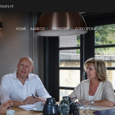
aars.nl
HOME
AANBOD
DIENSTEN
ZOEKOPDRACHT
WAA