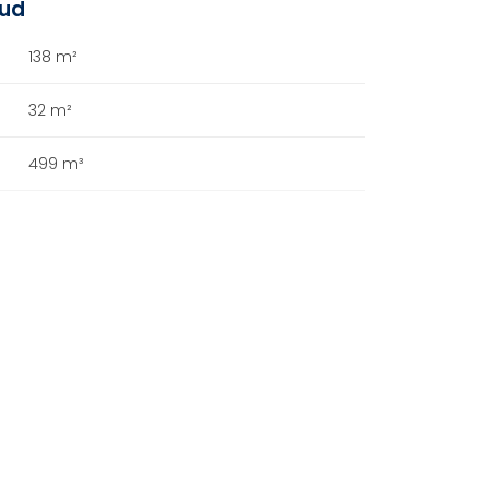
oud
138 m²
32 m²
499 m³
A+++