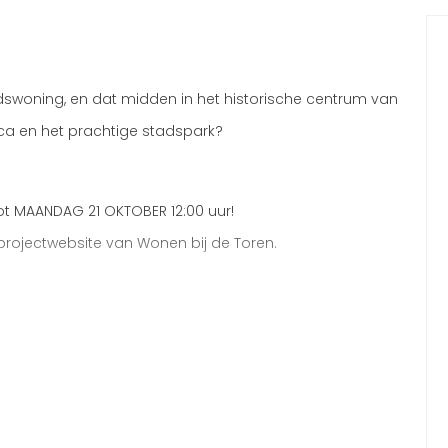
dswoning, en dat midden in het historische centrum van
eca en het prachtige stadspark?
t MAANDAG 21 OKTOBER 12:00 uur!
 projectwebsite van Wonen bij de Toren.
16:30 uur bij congrescentrum De Schakel (Oranjelaan 10,
e informeren en eventuele vragen te beantwoorden.
ojectwebsite van Wonen bij de Toren (linkje onderaan