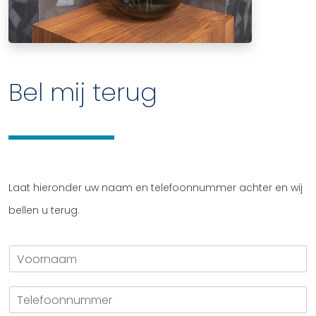
Bel mij terug
Laat hieronder uw naam en telefoonnummer achter en wij
bellen u terug.
V
o
o
T
r
e
n