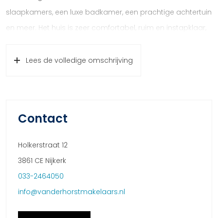
slaapkamers, een luxe badkamer, een prachtige achtertuin
en meer. Het huis is zeer comfortabel, ruim en instapklaar,
kortom: een ideale woning. Maak dus snel een afspraak
om dit huis te komen bezichtigen!
Lees de volledige omschrijving
Indeling:
Begane grond:
U komt de woning binnen in de hal, hier vindt u een
Contact
handige garderobekast en de nette toiletruimte. Ook kunt
u via de hal doorlopen naar de keuken. Deze luxe en
Holkerstraat 12
moderne keuken is voorzien van diverse
3861 CE Nijkerk
inbouwapparatuur, en beschikt tevens over een handige
033-2464050
ingebouwde kast. Via de keuken loopt u door naar de
info@vanderhorstmakelaars.nl
sfeervolle woonkamer met eiken vloer en fraaie