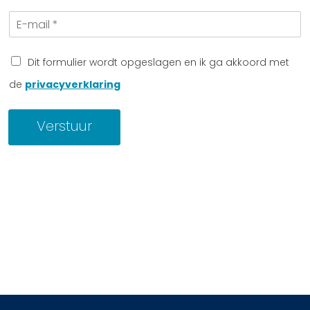
l
a
E
e
a
-
f
m
m
o
a
o
Dit formulier wordt opgeslagen en ik ga akkoord met
i
n
de
privacyverklaring
l
n
*
u
m
Verstuur
m
e
r
*
*