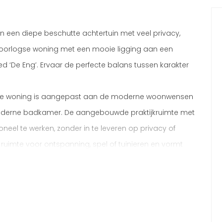
n een diepe beschutte achtertuin met veel privacy,
orlogse woning met een mooie ligging aan een
 ‘De Eng’. Ervaar de perfecte balans tussen karakter
ij de woning is aangepast aan de moderne woonwensen
moderne badkamer. De aangebouwde praktijkruimte met
eel te werken, zonder in te leveren op privacy of
ruimte voor ontspanning, spel of tuinieren en vormt
 gelegen familiehuis.