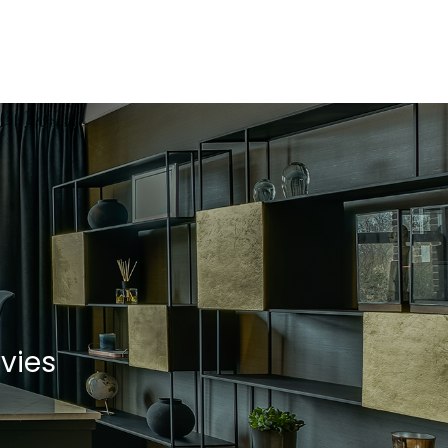
203 m²
Noordoost
Op eigen terrein, openbaar parkeren
vies