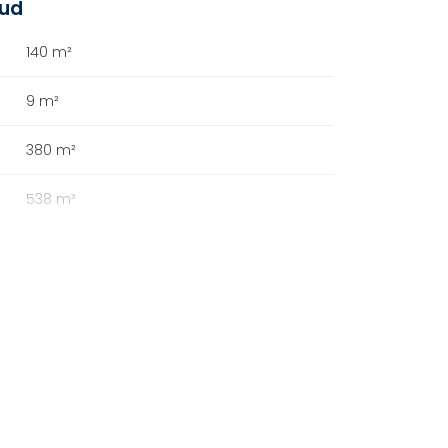
oud
140 m²
9 m²
380 m²
538 m³