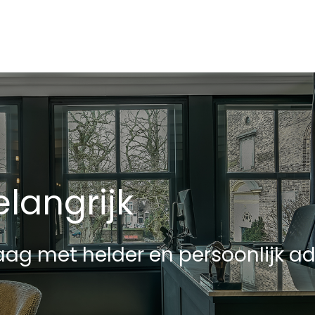
Achtertuin
dom
Ligging tuin
6
Parkeergelegenheid
ut
Soort parkeergelegenheid
langrijk
ag met helder en persoonlijk ad