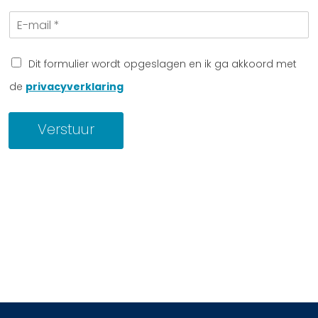
l
a
E
e
a
-
f
m
m
o
a
o
Dit formulier wordt opgeslagen en ik ga akkoord met
i
n
de
privacyverklaring
l
n
*
u
m
Verstuur
m
e
r
*
*