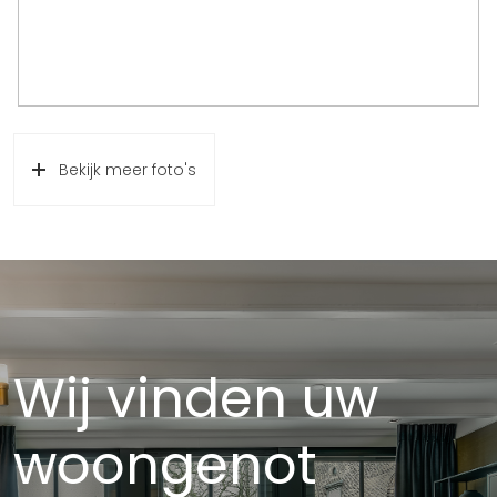
isoleren van deze zolderkamer in het zicht gelaten.
Garage:
Aan het einde van de oprit staat de diepe garage van
maar liefst 27m2 met een kanteldeur naar de oprit, een
deur naar de tuin en twee ramen voor lichtinval. Voor de
Bekijk meer foto's
auto, fiets, motor, gereedschap en kinderspeelgoed biedt
deze garage genoeg ruimte.
Exterieur:
Deze prachtige woning heeft een diepe voor- en achtertuin
waarbij de grote mate van privacy direct opvalt. In de
Wij vinden uw
voortuin ziet u een beukenhaag, sierlijke bomen,
klinkerbestrating, diverse beplanting en een besloten
woongenot
terras. Deze klinkerbestrating ligt ook op de diepe oprit,