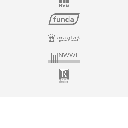
– Vijf ruime slaapkamers, twee badkamers en drie
toiletruimten;
– Ruime parkeergelegenheid (oprit en garage);
– De tweede verdieping is recent verbouwd, geïsoleerd en
voorzien van nieuwe radiatoren, deels met
thermostaatkranen
– Bouwjaar: 1926
– Woonoppervlakte: 226 m²-
– Inhoud: 890 m³
– Perceel: 540 m²