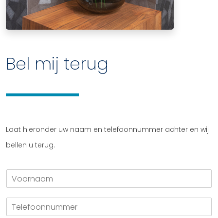
Bel mij terug
Laat hieronder uw naam en telefoonnummer achter en wij
bellen u terug.
V
o
o
T
r
e
n