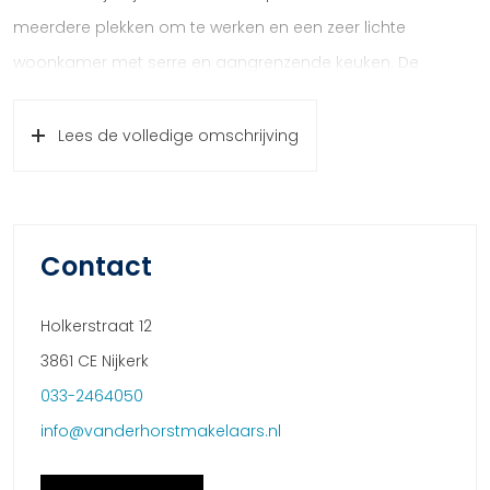
meerdere plekken om te werken en een zeer lichte
woonkamer met serre en aangrenzende keuken. De
woning is door de huidige eigenaar met respect verbouwd
met behoud van karakter tot een sfeervol familiehuis met
Lees de volledige omschrijving
maar liefst 225m2 woonoppervlakte.
De Spoorstraat is een levendige straat met vele
karakteristieke woningen en een gunstige ligging tussen
Contact
het centrum en het treinstation. Lopend naar de trein en
bus, uw favoriete restaurant, de winkels en de supermarkt;
Holkerstraat 12
dit is een locatie waar de eigenaar al vele jaren profijt van
3861 CE Nijkerk
heeft. Nu de kinderen op zichzelf wonen, wordt het tijd dat
033-2464050
dit woonhuis weer bewoond wordt door een
info@vanderhorstmakelaars.nl
(samengesteld) gezin dat de ruimte volop kan benutten