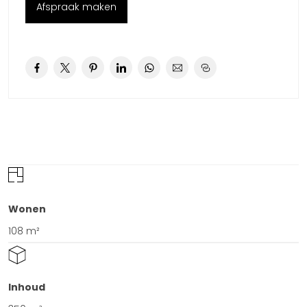
Afspraak maken
Heeft u interesse, neemt u dan contact op met één van de
verkoopmakelaars voor een informatiepakket.
Wonen
108 m²
Inhoud