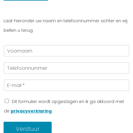
Laat hieronder uw naam en telefoonnummer achter en wij
bellen u terug.
V
o
o
T
r
e
n
l
a
E
e
a
-
f
m
m
o
a
o
Dit formulier wordt opgeslagen en ik ga akkoord met
i
n
de
privacyverklaring
l
n
*
u
m
Verstuur
m