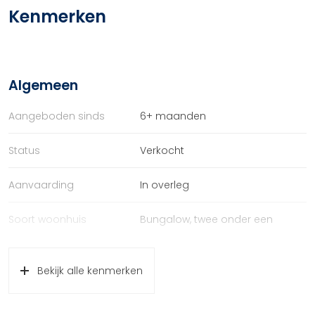
Kenmerken
Algemeen
Aangeboden sinds
6+ maanden
Status
Verkocht
Aanvaarding
In overleg
Soort woonhuis
Bungalow, twee onder een
kapwoning
Bekijk alle kenmerken
Soort bouw
Nieuwbouw
Bouwjaar
2022