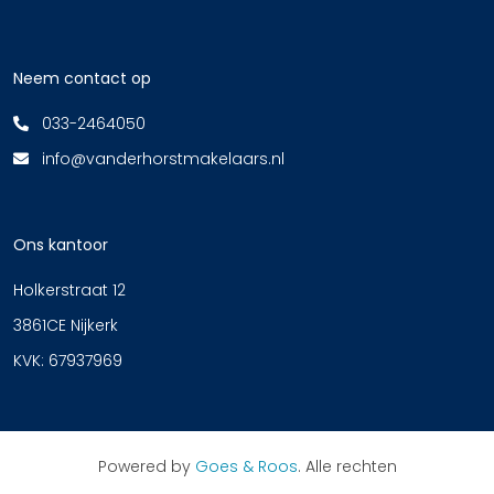
Neem contact op
033-2464050
info@vanderhorstmakelaars.nl
Ons kantoor
Holkerstraat 12
3861CE Nijkerk
KVK: 67937969
Powered by
Goes & Roos
.
Alle rechten