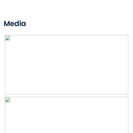
Ligging
In woonwijk
Media
Oppervlakten en inhoud
Wonen
108 m²
Inhoud
350 m³
Indeling
Aantal kamers
4 kamers (1 slaapkamer)
Aantal woonlagen
2
Voorzieningen
Dakraam, glasvezel kabel,
zonnepanelen