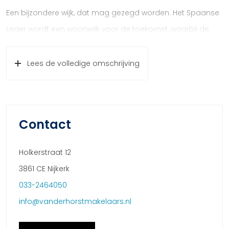
Een bijzondere wijk, dat mag gezegd worden. Het Spaanse
Leger wordt een woonwijk voor de toekomst, waarbij de
thema’s kind- en gezinsvriendelijk en duurzaam erg
belangrijk zijn. Opvallend is het vele groen, waar kinderen
Lees de volledige omschrijving
heerlijk en veilig kunnen spelen. Het project biedt diverse
woonmilieus en een hoge mate van sociale cohesie. Houd
je van rust en ruimte, dan is deze wijk jouw ideale woonwijk.
Contact
• Bouwnummer E5-01 wordt gerealiseerd inclusief uitbouw
van 1.20m
Holkerstraat 12
• Levering z.s.m. waarbij er grondrente en bouwrente vanaf
3861 CE Nijkerk
01-09-2022 wordt doorgerekend
033-2464050
• Startbouw oktober 2022
info@vanderhorstmakelaars.nl
• Koopprijs € 534.050,– v.o.n.