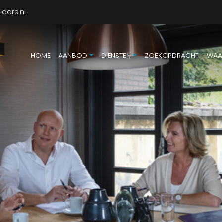
aars.nl
HOME
AANBOD
DIENSTEN
ZOEKOPDRACHT
WAA