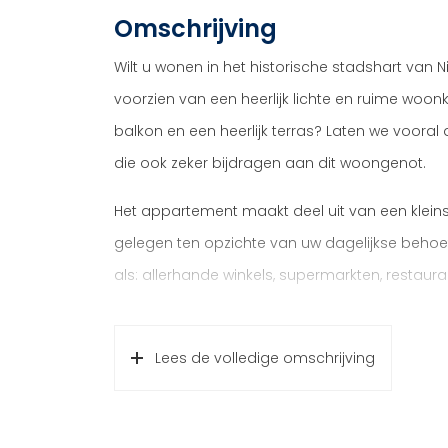
Omschrijving
Wilt u wonen in het historische stadshart van N
voorzien van een heerlijk lichte en ruime wo
balkon en een heerlijk terras? Laten we voora
die ook zeker bijdragen aan dit woongenot.
Het appartement maakt deel uit van een klei
gelegen ten opzichte van uw dagelijkse behoef
als: allerhande winkels, supermarkten, restauran
directe omgeving; leuk voor een avondwandel
de uitvalswegen zijn in korte tijd bereikbaar.
Lees de volledige omschrijving
Indeling
Begane grond: