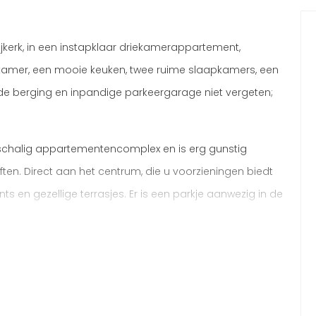
ijkerk, in een instapklaar driekamerappartement,
onkamer, een mooie keuken, twee ruime slaapkamers, een
l de berging en inpandige parkeergarage niet vergeten;
nschalig appartementencomplex en is erg gunstig
ten. Direct aan het centrum, die u voorzieningen biedt
ts en gezellige terrasjes. Er is een parkje aanwezig in de
ing. Openbaar vervoer bevindt zich op loopafstand en