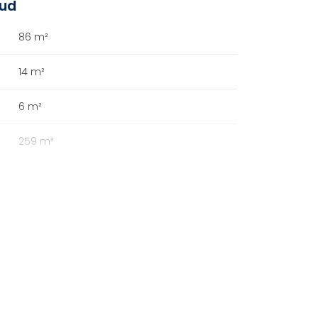
oud
86 m²
14 m²
6 m²
259 m³
B