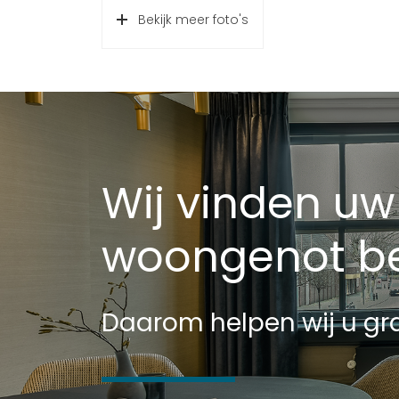
Capaciteit
1 auto
Bekijk meer foto's
Wij vinden uw
woongenot be
Daarom helpen wij u gra