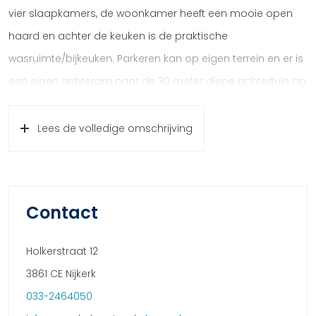
vier slaapkamers, de woonkamer heeft een mooie open
haard en achter de keuken is de praktische
wasruimte/bijkeuken. Parkeren kan op eigen terrein en er is
een eigen achterom naar de 30 meter diepe achtertuin op
het noordwesten.
Lees de volledige omschrijving
Indeling:
Begane grond:
Via het pad in de voortuin loop je naar de voordeur van
deze verrassend ruime, goed onderhouden woning. In de
Contact
hal zie je de trap naar de eerste verdieping en de
paneeldeur naar de woonkamer. De laminaatvloer, het
Holkerstraat 12
tapijt op de trap en het behang op de muren vormt een
3861 CE Nijkerk
mooi geheel.
033-2464050