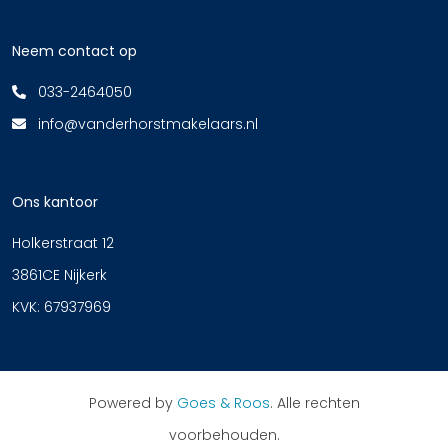
Neem contact op
033-2464050
info@vanderhorstmakelaars.nl
Ons kantoor
Holkerstraat 12
3861CE Nijkerk
KVK: 67937969
Powered by
Goes & Roos
.
Alle rechten
voorbehouden
.