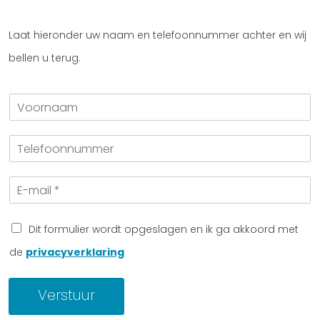
Laat hieronder uw naam en telefoonnummer achter en wij
bellen u terug.
V
o
o
T
r
e
n
l
a
E
e
a
-
f
m
m
o
a
o
Dit formulier wordt opgeslagen en ik ga akkoord met
i
n
de
privacyverklaring
l
n
*
u
m
Verstuur
m
e