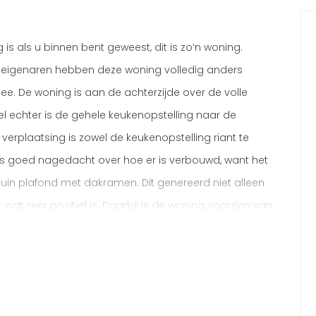
is als u binnen bent geweest, dit is zo’n woning.
 eigenaren hebben deze woning volledig anders
ee. De woning is aan de achterzijde over de volle
el echter is de gehele keukenopstelling naar de
verplaatsing is zowel de keukenopstelling riant te
 goed nagedacht over hoe er is verbouwd, want het
uin plafond met dakramen. Dit genereerd niet alleen
t wat zeer positief is. Daarbij is de woning voorzien van
l meer dan goed afgewerkt. Bent u zoekende naar een
t een zeer riante woonkamer, dan is dit wellicht u
door deze fraaie tussenwoning met veel privacy.
iken we de hal met meterkast, toilet met fontein en de