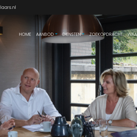
aars.nl
HOME
AANBOD
DIENSTEN
ZOEKOPDRACHT
WAA