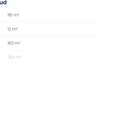
oud
115 m²
12 m²
163 m²
394 m³