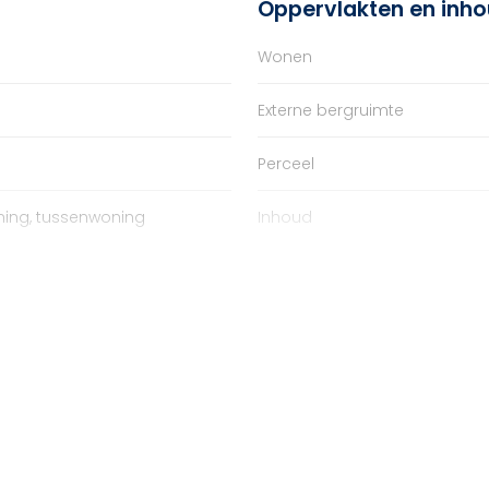
Oppervlakten en inh
Wonen
Externe bergruimte
Perceel
ing, tussenwoning
Inhoud
bouw
eg, in woonwijk
Energie