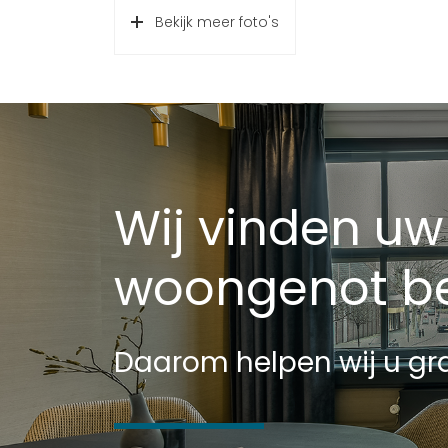
Schuur/berging
Vrijstaand st
Bekijk meer foto's
Wij vinden uw
woongenot be
Daarom helpen wij u gra