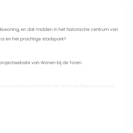
dswoning, en dat midden in het historische centrum van
eca en het prachtige stadspark?
 projectwebsite van Wonen bij de Toren.
ojectwebsite van Wonen bij de Toren (linkje onderaan
nen bij de Toren’ komen 75 appartementen en 5