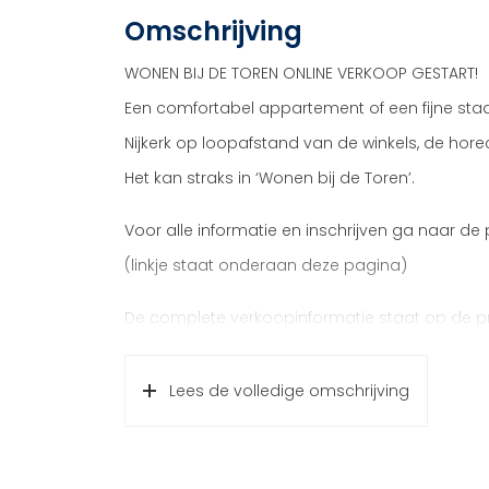
Omschrijving
WONEN BIJ DE TOREN ONLINE VERKOOP GESTART!
Een comfortabel appartement of een fijne sta
Nijkerk op loopafstand van de winkels, de hor
Het kan straks in ‘Wonen bij de Toren’.
Voor alle informatie en inschrijven ga naar de
(linkje staat onderaan deze pagina)
De complete verkoopinformatie staat op de pr
de pagina).
Hulp nodig?
Lees de volledige omschrijving
Neem contact op met één van de makelaars.
In de eerste fase van het nieuwbouwplan ‘Wo