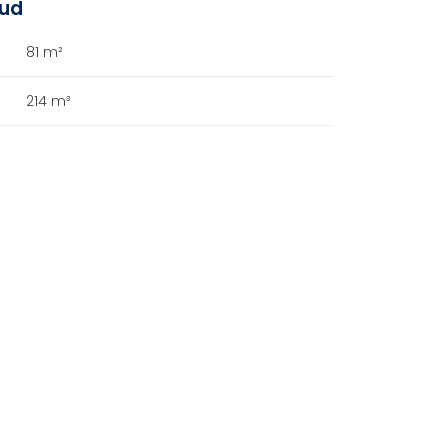
oud
81 m²
214 m³
A+++