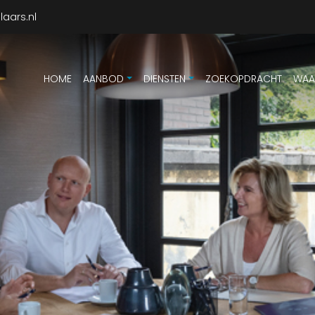
aars.nl
HOME
AANBOD
DIENSTEN
ZOEKOPDRACHT
WAA