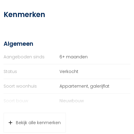
Kenmerken
Algemeen
Aangeboden sinds
6+ maanden
Status
Verkocht
Soort woonhuis
Appartement, galerijflat
Soort bouw
Nieuwbouw
Bouwjaar
2025
Bekijk alle kenmerken
Ligging
In centrum