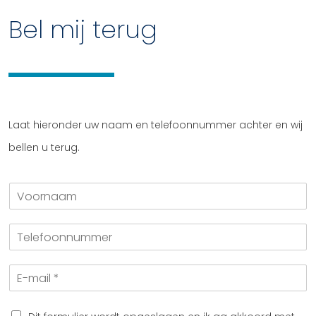
Bel mij terug
Laat hieronder uw naam en telefoonnummer achter en wij
bellen u terug.
V
o
o
T
r
e
n
l
a
E
e
a
-
f
m
m
o
a
o