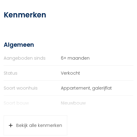
Kenmerken
Algemeen
Aangeboden sinds
6+ maanden
Status
Verkocht
Soort woonhuis
Appartement, galerijflat
Soort bouw
Nieuwbouw
Bouwjaar
2025
Bekijk alle kenmerken
Ligging
In centrum