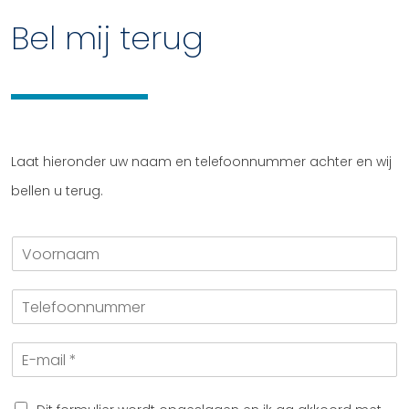
Bel mij terug
Laat hieronder uw naam en telefoonnummer achter en wij
bellen u terug.
V
o
o
T
r
e
n
l
a
E
e
a
-
f
m
m
o
a
o