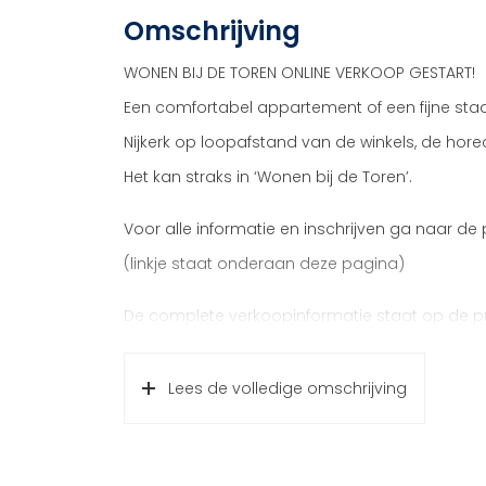
Omschrijving
WONEN BIJ DE TOREN ONLINE VERKOOP GESTART!
Een comfortabel appartement of een fijne sta
Nijkerk op loopafstand van de winkels, de hor
Het kan straks in ‘Wonen bij de Toren’.
Voor alle informatie en inschrijven ga naar de
(linkje staat onderaan deze pagina)
De complete verkoopinformatie staat op de pr
de pagina).
Hulp nodig?
Lees de volledige omschrijving
Neem contact op met één van de makelaars.
In de eerste fase van het nieuwbouwplan ‘Wo