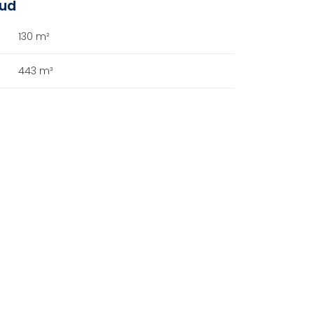
oud
130 m²
443 m³
A+++