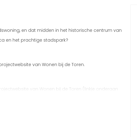
dswoning, en dat midden in het historische centrum van
eca en het prachtige stadspark?
 projectwebsite van Wonen bij de Toren.
ojectwebsite van Wonen bij de Toren (linkje onderaan
nen bij de Toren’ komen 75 appartementen en 5