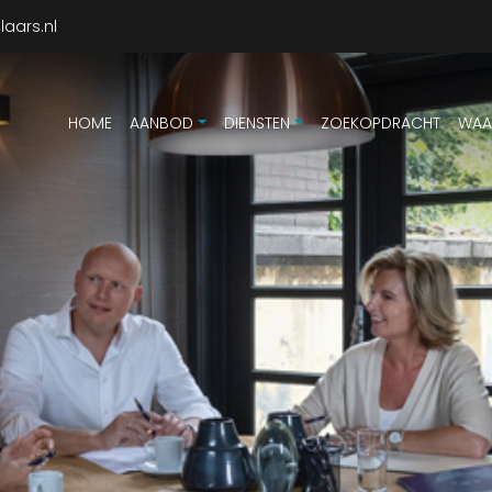
aars.nl
HOME
AANBOD
DIENSTEN
ZOEKOPDRACHT
WAA