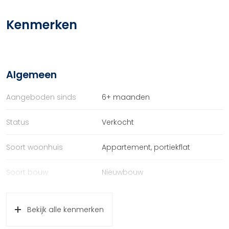
Kenmerken
Algemeen
Aangeboden sinds
6+ maanden
Status
Verkocht
Soort woonhuis
Appartement, portiekflat
Soort bouw
Nieuwbouw
Bouwjaar
2025
Bekijk alle kenmerken
Ligging
In centrum