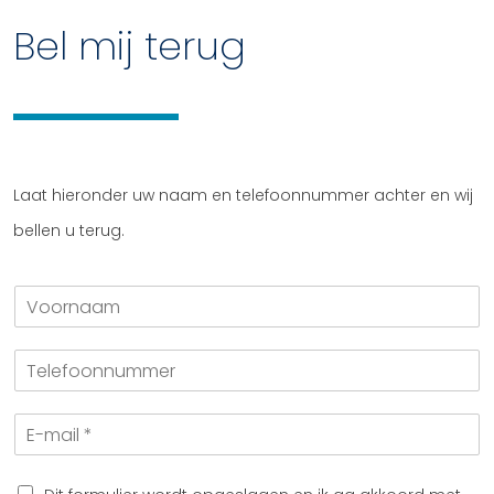
Bel mij terug
Laat hieronder uw naam en telefoonnummer achter en wij
bellen u terug.
V
o
o
T
r
e
n
l
a
E
e
a
-
f
m
m
o
a
o