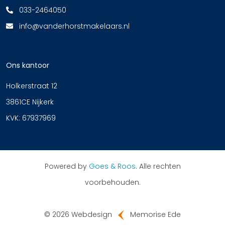
033-2464050
info@vanderhorstmakelaars.nl
Ons kantoor
Holkerstraat 12
3861CE Nijkerk
KVK: 67937969
Powered by
Goes & Roos
.
Alle rechten
voorbehouden
.
© 2026 Webdesign
Memorise Ede