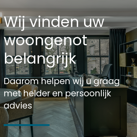
Wij vinden uw
woongenot
belangrijk
Daarom helpen wij u graag
met helder en persoonlijk
advies