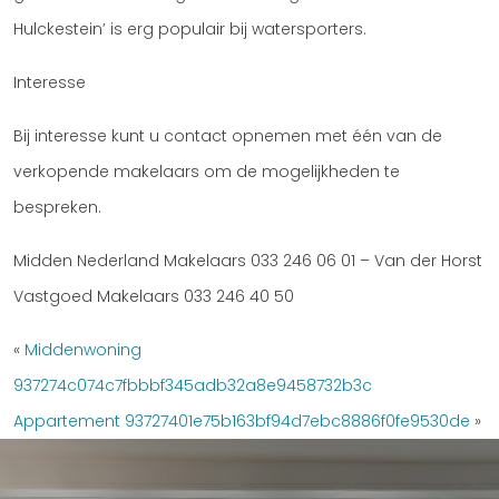
Hulckestein’ is erg populair bij watersporters.
Interesse
Bij interesse kunt u contact opnemen met één van de
verkopende makelaars om de mogelijkheden te
bespreken.
Midden Nederland Makelaars 033 246 06 01 – Van der Horst
Vastgoed Makelaars 033 246 40 50
«
Middenwoning
937274c074c7fbbbf345adb32a8e9458732b3c
Appartement 93727401e75b163bf94d7ebc8886f0fe9530de
»