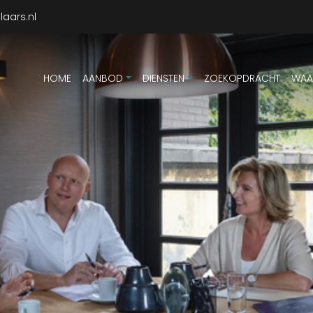
aars.nl
HOME
AANBOD
DIENSTEN
ZOEKOPDRACHT
WAA