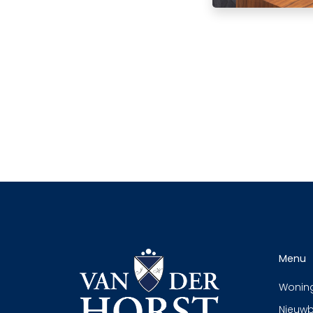
Menu
Wonin
Nieuw