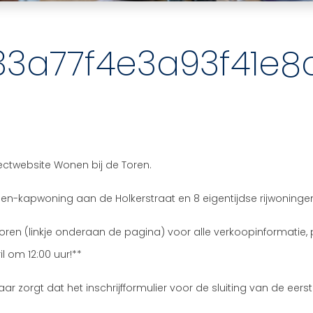
33a77f4e3a93f41e8
ojectwebsite Wonen bij de Toren.
een-kapwoning aan de Holkerstraat en 8 eigentijdse rijwoninge
en (linkje onderaan de pagina) voor alle verkoopinformatie, pri
il om 12:00 uur!**
aar zorgt dat het inschrijfformulier voor de sluiting van de eerste