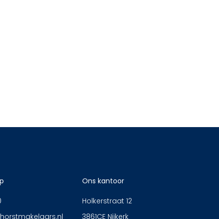
p
Ons kantoor
0
Holkerstraat 12
horstmakelaars.nl
3861CE Nijkerk