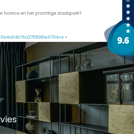
de horeca en het prachtige stadspark?
c0e4a04b75a2768981e47314ce
»
vies