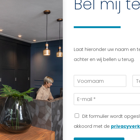
Bel mij t
Laat hieronder uw naam en 
achter en wij bellen u terug.
V
T
o
e
o
l
E
r
e
-
n
f
m
a
o
a
a
o
Dit formulier wordt opges
i
m
n
akkoord met de
privacyverk
l
n
*
u