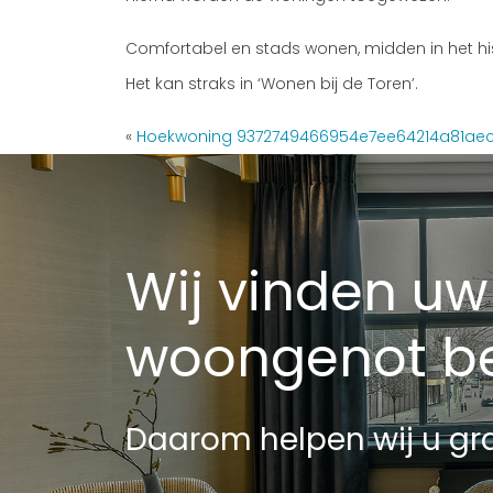
Comfortabel en stads wonen, midden in het hi
Het kan straks in ‘Wonen bij de Toren’.
«
Hoekwoning 9372749466954e7ee64214a81ae
Wij vinden uw
woongenot be
Daarom helpen wij u gra