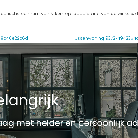
storische centrum van Nijkerk op loopafstand van de winkels, 
c8c46e22c6d
Tussenwoning 937274942354
langrijk
ag met helder en persoonlijk ad