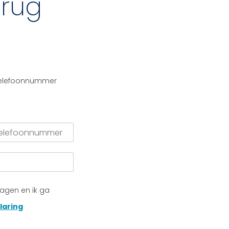
erug
telefoonnummer
lagen en ik ga
laring